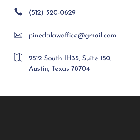

(512) 320-0629

pinedalawoffice@gmail.com

2512 South IH35, Suite 150,
Austin, Texas 78704